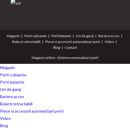
Magazin
Porti culisante
Porti batante
Usi de garaj
Bariera acces
Bolarzi retractabili
Piese si accesorii automatizari porti
Video
Blog
Contact
Magazin online - Sisteme automatizari porti
Magazin
Porti culisante
Porti batante
Usi de garaj
Bariera acces
Bolarzi retractabili
Piese si accesorii automatizari porti
Video
Blog