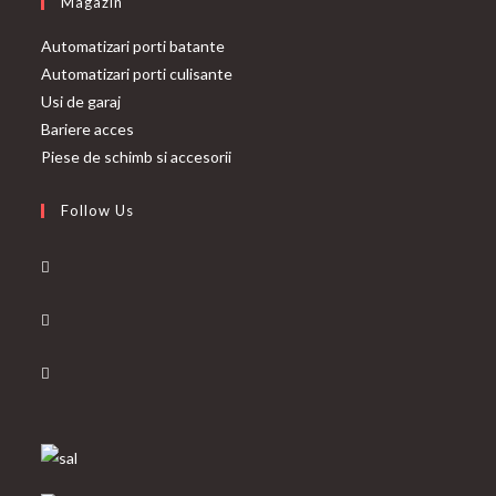
Magazin
Automatizari porti batante
Automatizari porti culisante
Usi de garaj
Bariere acces
Piese de schimb si accesorii
Follow Us
Opens
in
Opens
a
in
new
Opens
a
tab
in
new
a
tab
new
tab