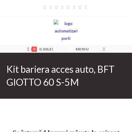
Skip
to
content
0
0,00
LEI
MENIU
Kit bariera acces auto, BFT
GIOTTO 60 S-5M