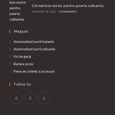
Cel mai bun motor pentru poarta culisanta.
IANUARIE 28, 2022
/
0 COMMENTS
Magazin
Automatizari porti batante
Automatizari porti culisante
Usi de garaj
Bariere acces
Piese de schimb si accesorii
Follow Us
Opens
Opens
Opens
in
in
in