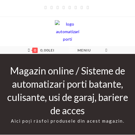
Skip
to
content
0
0,00
LEI
MENIU
Magazin online / Sisteme de
automatizari porti batante,
culisante, usi de garaj, bariere
de acces
Aici poți răsfoi produsele din acest magazin.