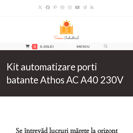
Skip
to
content
0
0,00
LEI
MENIU
Kit automatizare porti
batante Athos AC A40 230V
Se întrevăd lucruri mărețe la orizont