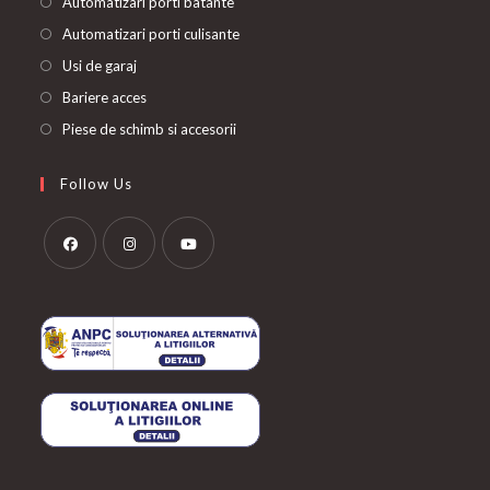
Automatizari porti batante
Automatizari porti culisante
Usi de garaj
Bariere acces
Piese de schimb si accesorii
Follow Us
Opens
Opens
Opens
in
in
in
a
a
a
new
new
new
tab
tab
tab