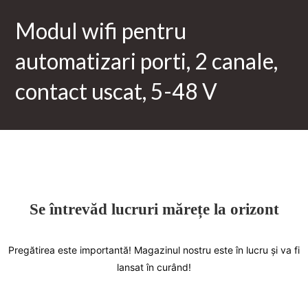
wifi
250,00lei.
Modul wifi pentru
pentru
automatizari
automatizari porti, 2 canale,
porti,
2
contact uscat, 5-48 V
canale,
contact
uscat,
5-
48
V
Se întrevăd lucruri mărețe la orizont
Pregătirea este importantă! Magazinul nostru este în lucru și va fi
lansat în curând!