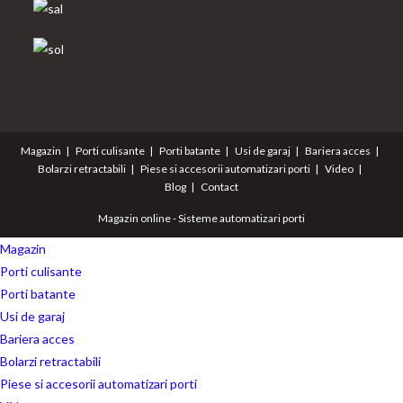
tab
Magazin
Porti culisante
Porti batante
Usi de garaj
Bariera acces
Bolarzi retractabili
Piese si accesorii automatizari porti
Video
Blog
Contact
Magazin online - Sisteme automatizari porti
Magazin
Porti culisante
Porti batante
Usi de garaj
Bariera acces
Bolarzi retractabili
Piese si accesorii automatizari porti