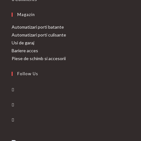
Magazin
Automatizari porti batante
Automatizari porti culisante
Usi de garaj
Bariere acces
Piese de schimb si accesorii
Follow Us
Opens
in
Opens
a
in
new
Opens
a
tab
in
new
a
tab
new