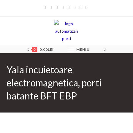
Skip
to
content
0
0,00
LEI
MENIU
Yala incuietoare
electromagnetica, porti
batante BFT EBP